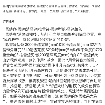
雪鏟|除雪鏟|清雪鏟|推雪鏟-雪鏟型號-雪鏟顏色 雪鏟，除雪鏟，清雪鏟，推雪鏟
適合用於各種場合， 在市內、 高速、 公路進行強力除雪，**大量積雪。
詳情介紹：
雪鏟|除雪鏟|清雪鏟|推雪鏟-雪鏟型號-雪鏟顏色
雪鏟在*過障礙物後，切削 刃立即自動恢複到除雪位置。在
*障過程中，雪鏟與地麵保持恒定的 距離。
除雪鏟型號 3000推鏟寬度(mm)1010推鏟高度(mm) 32左右
偏轉角度(°)2540清雪寬度 32°角時(mm)5自動調平角度(°)720
重量(kg)3 推雪鏟刃*數200避障高度(mm)**的 CP 雪鏟係統
出於環保考慮，鹽的使用**減少，因此**用雪鏟強力除雪。
彈簧負載雪鏟堅固的箱式結構使其具有高抗扭轉能力，CP
係統使其 切削刃具有高恢複力，這使得強力除雪成為可能。
當不需要使用切削 刃時，可給切削刃裝上橡膠切削刃，使其
處於浮動狀態。無需改變雪 鏟的除雪鏟除雪狀態即可自動避
障。推雪鏟、清雪鏟 效果 ****的形狀和切削刃的銳角使得強
力除雪成為可能-低速時 除雪距離較短，高速時除雪距離較
長，如果不想在路邊產生雪牆，這 種雪鏟的除雪效果尤為
**。 搬運雪鏟 由於上述*性，雪鏟非常易於搬運，而且在除雪