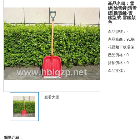
產品名稱：雪
鏟|除雪鏟|清雪
鏟|推雪鏟-雪
鏟型號-雪鏟顏
色
產品型號：-
產品廠商：91探
花视频下载環保
產品價格：
0
折扣價格：
0
產品文檔：
查看大圖
簡單介紹：